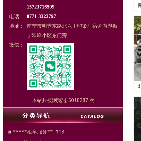
15723716509
电话：
0771-3323797
地址：
南宁市明秀东路北六里印染厂宿舍内即振
宁翠峰小区东门旁
微信：
本站共被浏览过 5018287 次
*****租车服务**
113