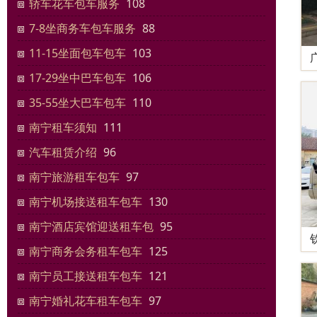
轿车花车包车服务
108
7-8坐商务车包车服务
88
11-15坐面包车包车
103
17-29坐中巴车包车
106
35-55坐大巴车包车
110
南宁租车须知
111
汽车租赁介绍
96
南宁旅游租车包车
97
南宁机场接送租车包车
130
南宁酒店宾馆迎送租车包
95
南宁商务会务租车包车
125
南宁员工接送租车包车
121
南宁婚礼花车租车包车
97