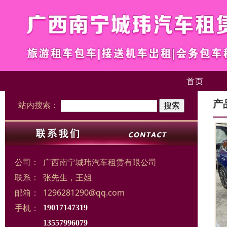
首页
产
站内搜索：
公司：
广西南宁城玮汽车租赁有限公司
联系：
张先生，王姐
邮箱：
1296281290@qq.com
手机：
19017147319
13557996079