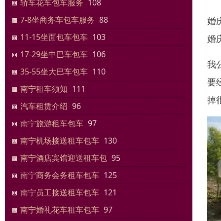
轿车花车包车服务
108
7-8坐商务车包车服务
88
婚
11-15坐面包车包车
103
婚
17-29坐中巴车包车
106
我
35-55坐大巴车包车
110
要
南宁租车须知
111
掉
汽车租赁介绍
96
南宁旅游租车包车
97
南宁机场接送租车包车
130
南宁酒店宾馆迎送租车包
95
南宁商务会务租车包车
125
南宁员工接送租车包车
121
南宁婚礼花车租车包车
97