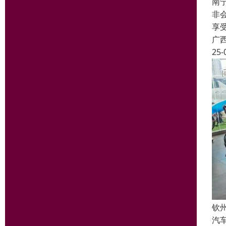
南
非
享
广
25-
钦
汽