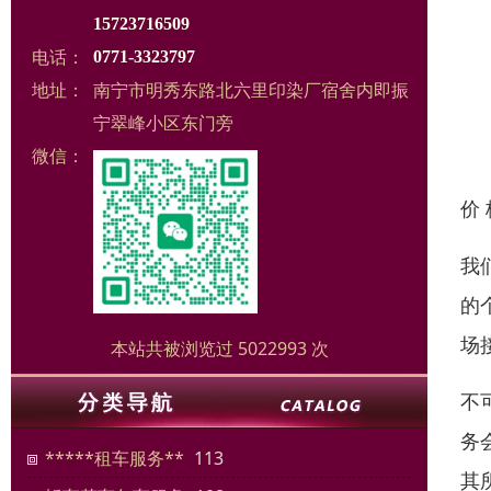
15723716509
电话：
0771-3323797
地址：
南宁市明秀东路北六里印染厂宿舍内即振
宁翠峰小区东门旁
微信：
价
我
的
场
本站共被浏览过 5022993 次
不
务
*****租车服务**
113
其