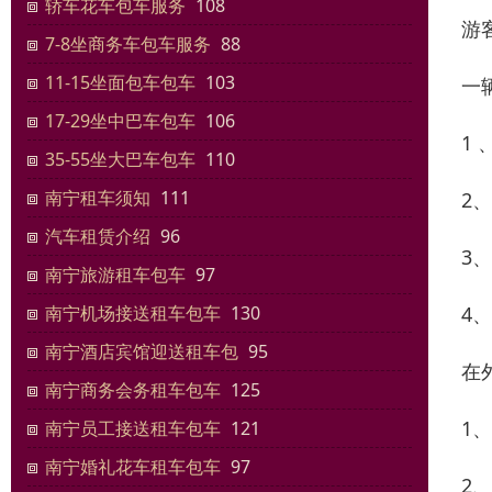
轿车花车包车服务
108
游
7-8坐商务车包车服务
88
11-15坐面包车包车
103
一
17-29坐中巴车包车
106
1
35-55坐大巴车包车
110
南宁租车须知
111
2
汽车租赁介绍
96
3
南宁旅游租车包车
97
4
南宁机场接送租车包车
130
南宁酒店宾馆迎送租车包
95
在
南宁商务会务租车包车
125
1
南宁员工接送租车包车
121
南宁婚礼花车租车包车
97
2