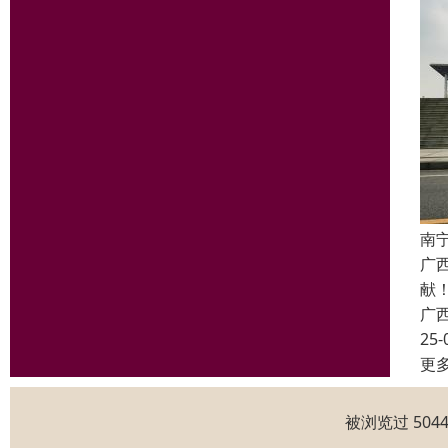
南
广
献
广
25-
更
被浏览过 50