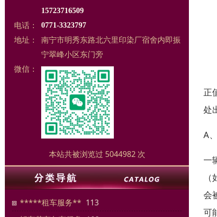
15723716509
电话：
0771-3323797
地址：
南宁市明秀东路北六里印染厂宿舍内即振
宁翠峰小区东门旁
微信：
正
处
A
本站共被浏览过 5044982 次
一
（
会
*****租车服务**
113
可