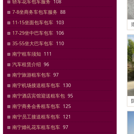
轿车花车包车服务
108
7-8坐商务车包车服务
88
11-15坐面包车包车
103
17-29坐中巴车包车
106
35-55坐大巴车包车
110
南宁租车须知
111
汽车租赁介绍
96
南宁旅游租车包车
97
南宁机场接送租车包车
130
南宁酒店宾馆迎送租车包
95
南宁商务会务租车包车
125
南宁员工接送租车包车
121
南宁婚礼花车租车包车
97