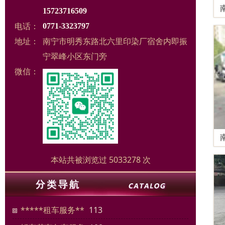
15723716509
电话：
0771-3323797
地址：
南宁市明秀东路北六里印染厂宿舍内即振
宁翠峰小区东门旁
微信：
本站共被浏览过 5033278 次
*****租车服务**
113