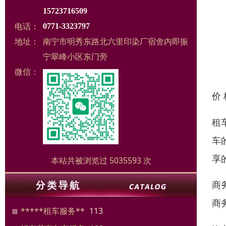
15723716509
电话：
0771-3323797
地址：
南宁市明秀东路北六里印染厂宿舍内即振
宁翠峰小区东门旁
微信：
价
租
车
享
本站共被浏览过 5035593 次
商
商
*****租车服务**
113