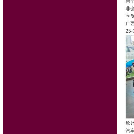
南
非
享
广
25-
钦
汽