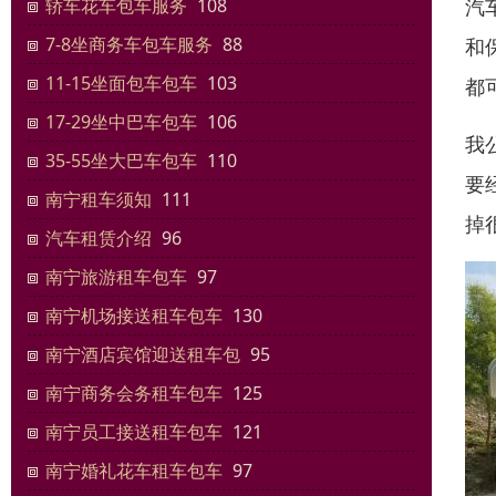
汽
轿车花车包车服务
108
7-8坐商务车包车服务
88
和
11-15坐面包车包车
103
都
17-29坐中巴车包车
106
我
35-55坐大巴车包车
110
要
南宁租车须知
111
掉
汽车租赁介绍
96
南宁旅游租车包车
97
南宁机场接送租车包车
130
南宁酒店宾馆迎送租车包
95
南宁商务会务租车包车
125
南宁员工接送租车包车
121
南宁婚礼花车租车包车
97