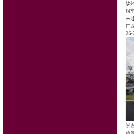
钦
租
来
广
26-
崇
旅