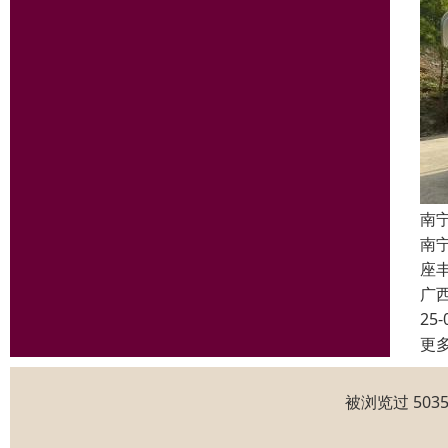
南
南
座丰
广
25-
更
被浏览过 50