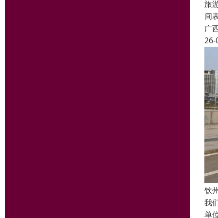
旅
间
广
26-
钦
我
单