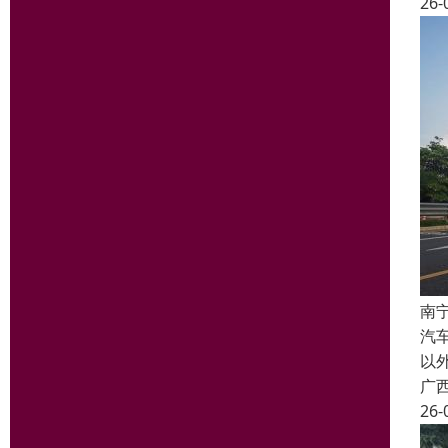
26-
南
汽
以
广
26-