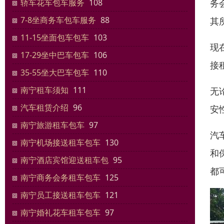
务
轿车花车包车服务
108
7-8坐商务车包车服务
88
其
11-15坐面包车包车
103
现
17-29坐中巴车包车
106
接
35-55坐大巴车包车
110
南宁租车须知
111
无
汽车租赁介绍
96
安
南宁旅游租车包车
97
汽
南宁机场接送租车包车
130
和
南宁酒店宾馆迎送租车包
95
都
南宁商务会务租车包车
125
南宁员工接送租车包车
121
南宁婚礼花车租车包车
97