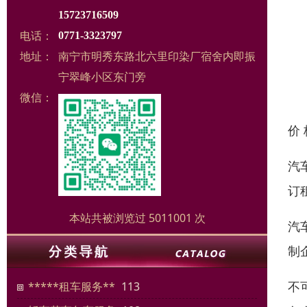
15723716509
电话：
0771-3323797
地址：
南宁市明秀东路北六里印染厂宿舍内即振
宁翠峰小区东门旁
微信：
价
汽
订
本站共被浏览过 5011001 次
汽
制
不
*****租车服务**
113