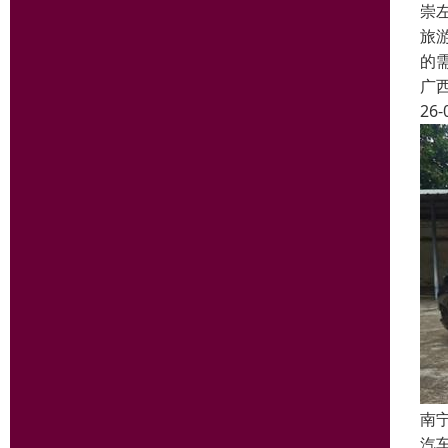
崇
旅
的
广
26-
南
汽