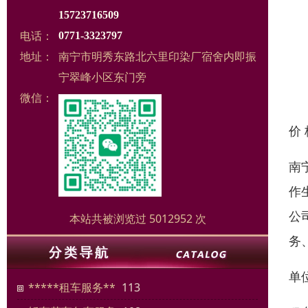
15723716509
电话：
0771-3323797
地址：
南宁市明秀东路北六里印染厂宿舍内即振
宁翠峰小区东门旁
微信：
价
南
作
公
本站共被浏览过 5012952 次
务
单
*****租车服务**
113