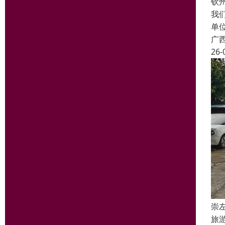
钦
我
单
广
26-
崇
旅