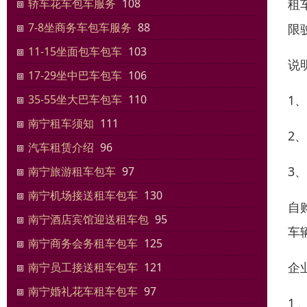
租
轿车花车包车服务
108
7-8坐商务车包车服务
88
限
11-15坐面包车包车
103
说
17-29坐中巴车包车
106
1
35-55坐大巴车包车
110
南宁租车须知
111
2
汽车租赁介绍
96
3
南宁旅游租车包车
97
南宁机场接送租车包车
130
自
南宁酒店宾馆迎送租车包
95
车
南宁商务会务租车包车
125
企
南宁员工接送租车包车
121
南宁婚礼花车租车包车
97
1