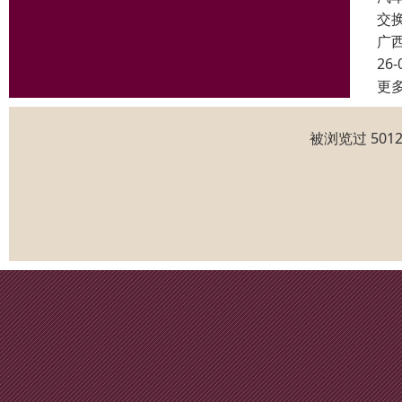
交
广
26-
更
被浏览过 50