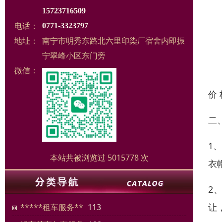
15723716509
电话：
0771-3323797
地址：
南宁市明秀东路北六里印染厂宿舍内即振
宁翠峰小区东门旁
微信：
价
二
1
本站共被浏览过 5015778 次
衣
2
让
*****租车服务**
113