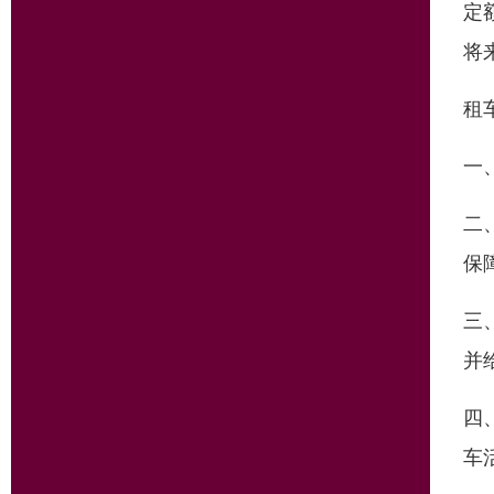
定
将
租
一
二
保
三
并
四
车