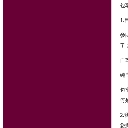
包
1
参
了
自
纯
包
何
2
您