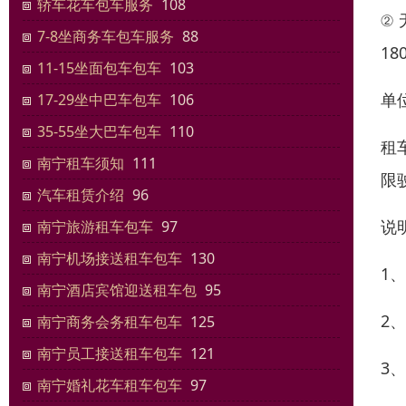
轿车花车包车服务
108
②
7-8坐商务车包车服务
88
1
11-15坐面包车包车
103
单
17-29坐中巴车包车
106
35-55坐大巴车包车
110
租
南宁租车须知
111
限
汽车租赁介绍
96
说
南宁旅游租车包车
97
南宁机场接送租车包车
130
1
南宁酒店宾馆迎送租车包
95
2
南宁商务会务租车包车
125
南宁员工接送租车包车
121
3
南宁婚礼花车租车包车
97