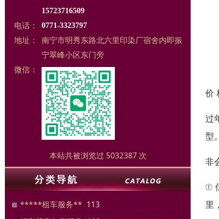
15723716509
电话：
0771-3323797
地址：
南宁市明秀东路北六里印染厂宿舍内即振
宁翠峰小区东门旁
微信：
价
过
型
本站共被浏览过 5032387 次
非
①
里
*****租车服务**
113