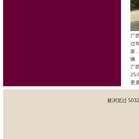
广
过
家
辆
广
25-
更
被浏览过 50