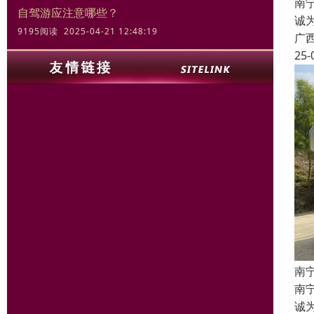
南宁
自驾游应注意哪些？
诚
9195阅读 2025-04-21 12:48:19
广
25-
南
南宁
诚