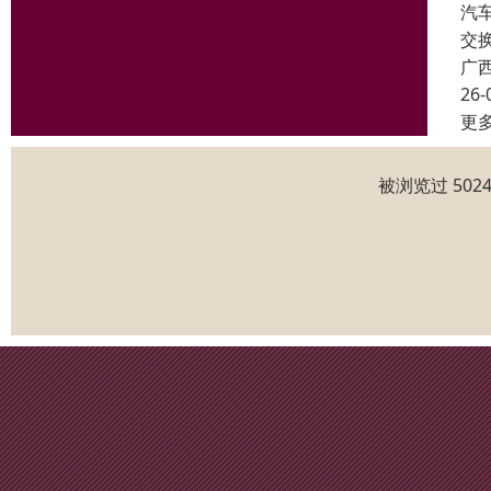
汽
交
广
26-
更
被浏览过 50