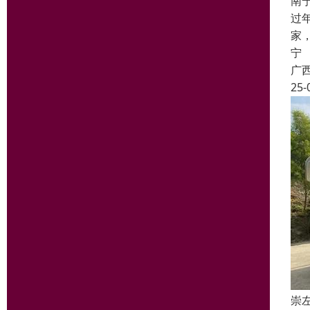
南
过
家
宁
广
25-
崇