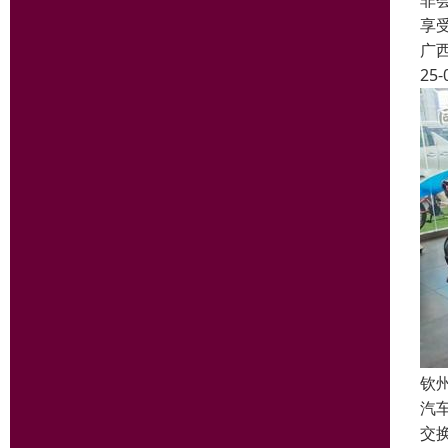
非
享
广
25-
钦
汽
交