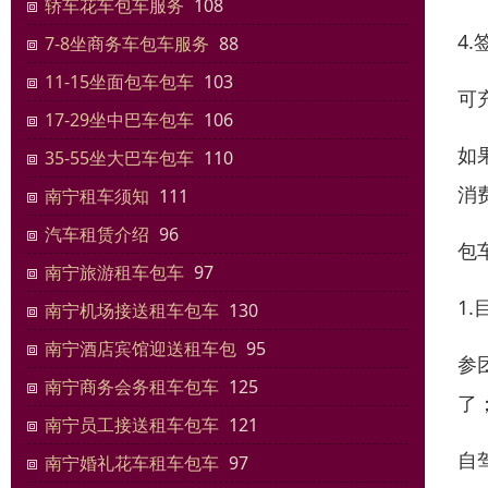
轿车花车包车服务
108
4
7-8坐商务车包车服务
88
11-15坐面包车包车
103
可
17-29坐中巴车包车
106
如
35-55坐大巴车包车
110
消
南宁租车须知
111
汽车租赁介绍
96
包
南宁旅游租车包车
97
1
南宁机场接送租车包车
130
南宁酒店宾馆迎送租车包
95
参
南宁商务会务租车包车
125
了
南宁员工接送租车包车
121
自
南宁婚礼花车租车包车
97