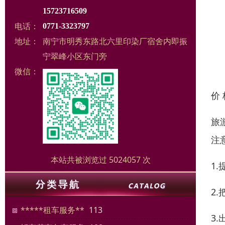
15723716509
电话：
0771-3323797
地址：
南宁市明秀东路北六里印染厂宿舍内即振
宁翠峰小区东门旁
微信：
价
旅
注
本站共被浏览过 5024057 次
1
2
*****租车服务**
113
3