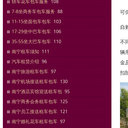
轿车花车包车服务
108
7-8坐商务车包车服务
88
可
11-15坐面包车包车
103
自
17-29坐中巴车包车
106
不
35-55坐大巴车包车
110
南宁租车须知
111
辆
汽车租赁介绍
96
金
南宁旅游租车包车
97
扣
南宁机场接送租车包车
130
南宁酒店宾馆迎送租车包
95
南宁商务会务租车包车
125
南宁员工接送租车包车
121
南宁婚礼花车租车包车
97