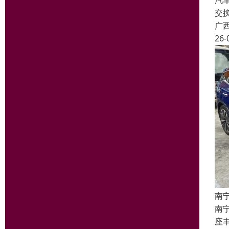
汽
交
广
26-
南
南
座丰