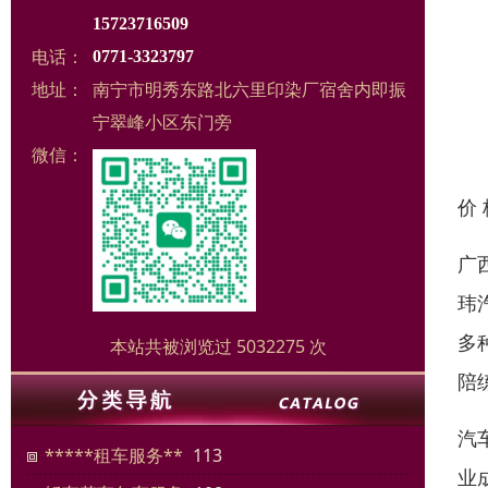
15723716509
电话：
0771-3323797
地址：
南宁市明秀东路北六里印染厂宿舍内即振
宁翠峰小区东门旁
微信：
价
广
玮
多
本站共被浏览过 5032275 次
陪
汽
*****租车服务**
113
业