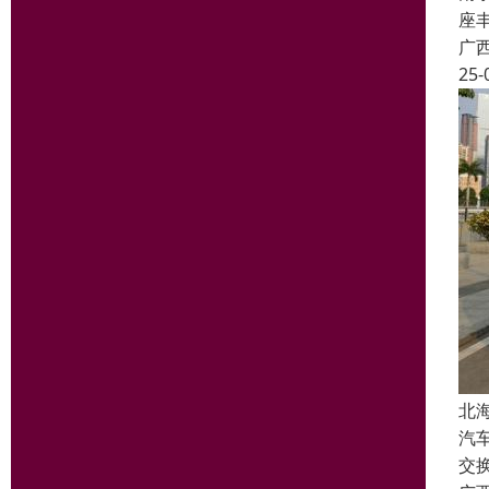
座丰
广
25-
北
汽
交