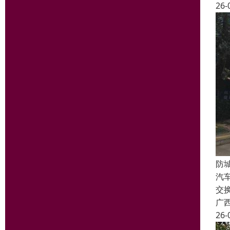
26-
防
汽
交
广
26-