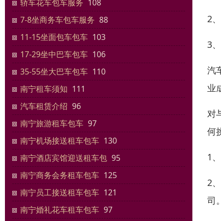
轿车花车包车服务
108
2
7-8坐商务车包车服务
88
11-15坐面包车包车
103
3
17-29坐中巴车包车
106
汽
35-55坐大巴车包车
110
业
南宁租车须知
111
汽车租赁介绍
96
对
南宁旅游租车包车
97
何
南宁机场接送租车包车
130
1
南宁酒店宾馆迎送租车包
95
南宁商务会务租车包车
125
2
南宁员工接送租车包车
121
司
南宁婚礼花车租车包车
97