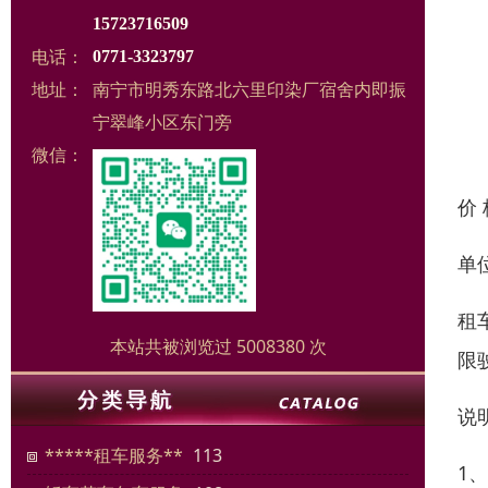
15723716509
电话：
0771-3323797
地址：
南宁市明秀东路北六里印染厂宿舍内即振
宁翠峰小区东门旁
微信：
价
单
租
本站共被浏览过 5008380 次
限
说
*****租车服务**
113
1