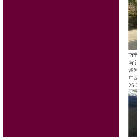
南
南宁
诚
广
25-