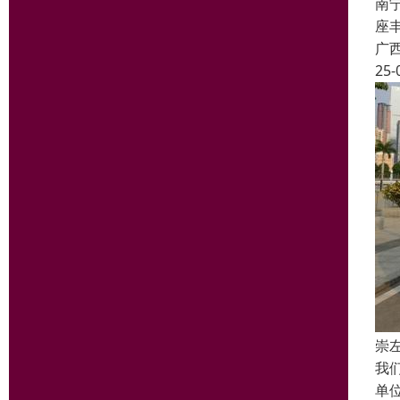
南
座丰
广
25-
崇
我
单