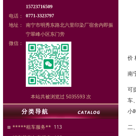
15723716509
电话：
0771-3323797
地址：
南宁市明秀东路北六里印染厂宿舍内即振
宁翠峰小区东门旁
微信：
价
南
可
本站共被浏览过 5035593 次
车
小
二
*****租车服务**
113