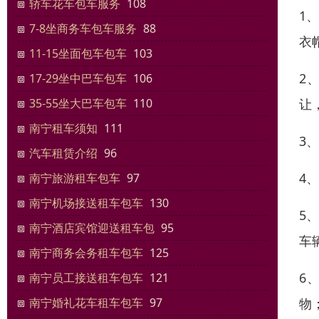
轿车花车包车服务
108
1
7-8坐商务车包车服务
88
衣
11-15坐面包车包车
103
2
17-29坐中巴车包车
106
让
35-55坐大巴车包车
110
南宁租车须知
111
3
汽车租赁介绍
96
4
南宁旅游租车包车
97
南宁机场接送租车包车
130
5
南宁酒店宾馆迎送租车包
95
车
南宁商务会务租车包车
125
6
南宁员工接送租车包车
121
物
南宁婚礼花车租车包车
97