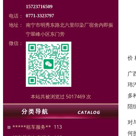
15723716509
电话：
0771-3323797
地址：
南宁市明秀东路北六里印染厂宿舍内即振
宁翠峰小区东门旁
微信：
价
广
玮
多
本站共被浏览过 5017469 次
陪
对
*****租车服务**
113
何