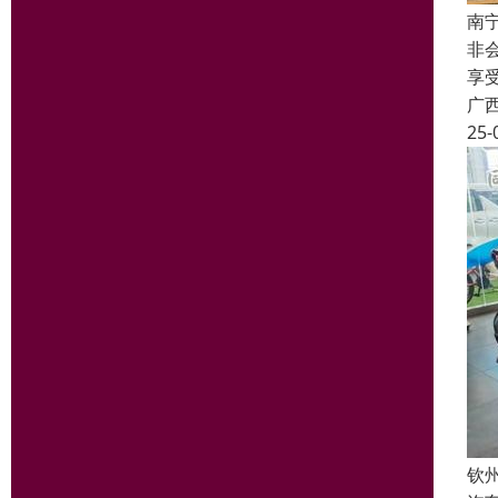
南
非
享
广
25-
钦