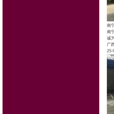
南
南宁
诚
广
25-